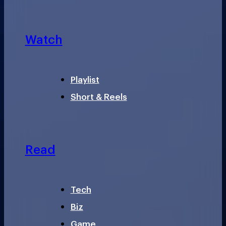
Watch
Playlist
Short & Reels
Read
Tech
Biz
Game