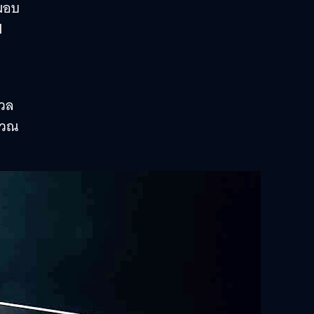
อมอบ
I
มวล
ำนวณ