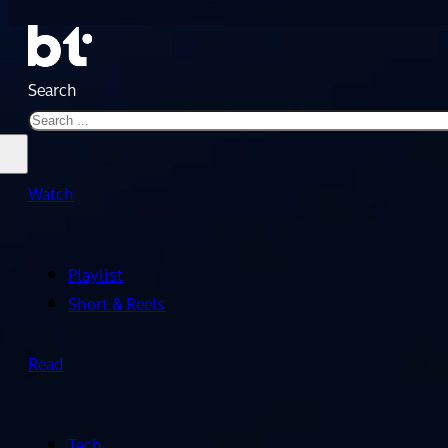
Search
Watch
Playlist
Short & Reels
Read
Tech