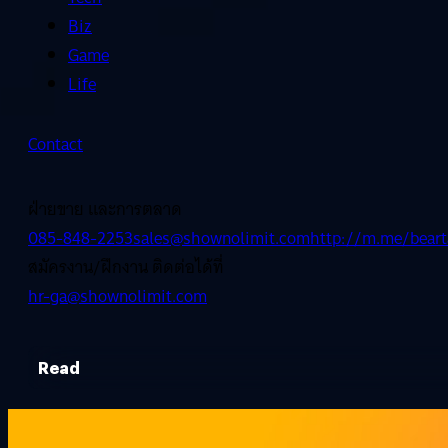
Biz
Game
Life
Contact
ฝ่ายขาย และการตลาด
085-848-2253
sales@shownolimit.com
http://m.me/beart
สมัครงาน/ฝึกงาน ติดต่อได้ที่
hr-ga@shownolimit.com
Read