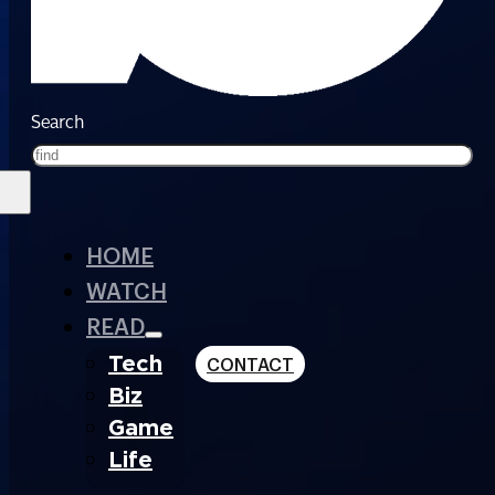
Search
HOME
WATCH
READ
Tech
CONTACT
Biz
Game
Life