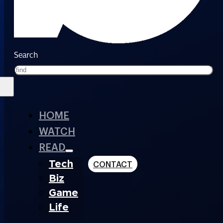
Search
HOME
WATCH
READ
Tech
CONTACT
Biz
Game
Life