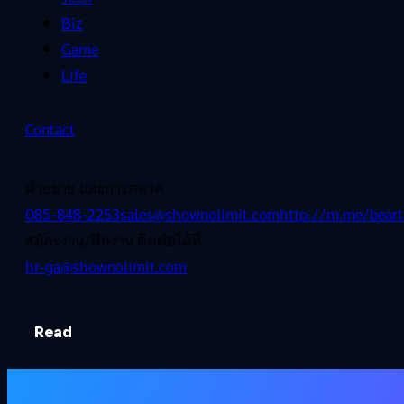
Biz
Game
Life
Contact
ฝ่ายขาย และการตลาด
085-848-2253
sales@shownolimit.com
http://m.me/beart
สมัครงาน/ฝึกงาน ติดต่อได้ที่
hr-ga@shownolimit.com
Read