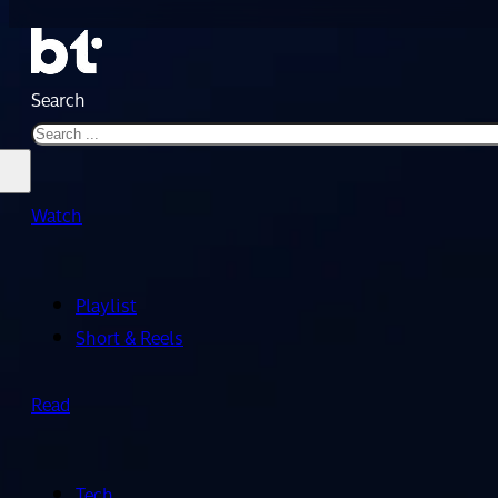
Search
Watch
Playlist
Short & Reels
Read
Tech