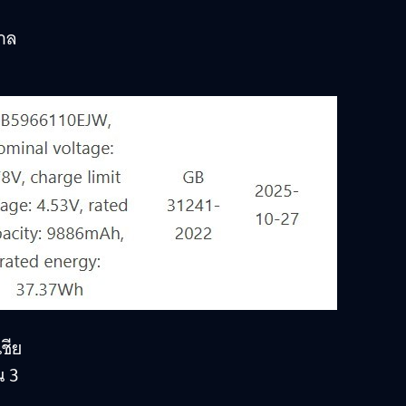
ศาล
ชีย
น 3