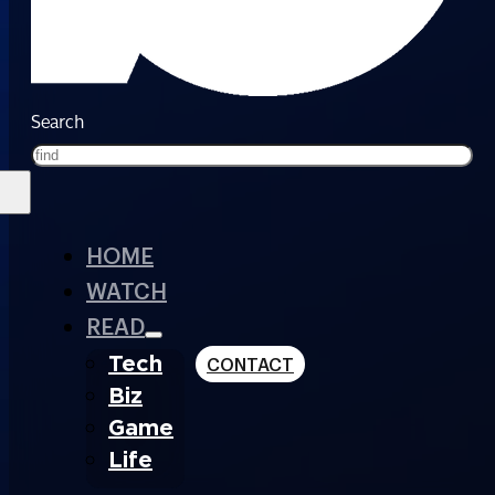
Search
HOME
WATCH
READ
Tech
CONTACT
Biz
Game
Life