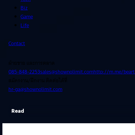
Biz
Game
Life
Contact
ฝ่ายขาย และการตลาด
085-848-2253
sales@shownolimit.com
http://m.me/beart
สมัครงาน/ฝึกงาน ติดต่อได้ที่
hr-ga@shownolimit.com
Read