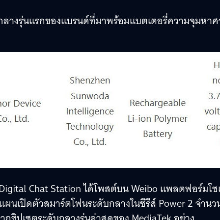
บกลางรุ่นแรกของแบรนด์ที่มาพร้อมแบตเตอรี่ความจุมหา
ว่า Digital Chat Station ได้โพสต์บน Weibo แพลตฟอร์มโซเ
งแผนเปิดตัวสมาร์ตโฟนระดับกลางในซีรีส์ Power 2 จำนว
จากชิปเซตระดับกลางรุ่นล่าสุดของ MediaTek อย่าง