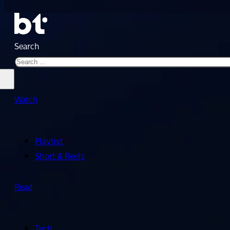
Search
Watch
Playlist
Short & Reels
Read
Tech