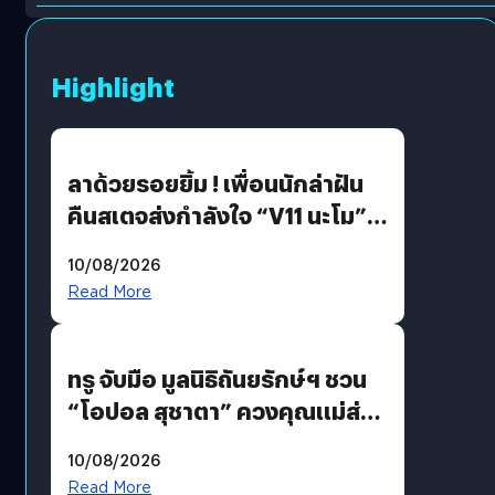
Highlight
ลาด้วยรอยยิ้ม ! เพื่อนนักล่าฝัน
คืนสเตจส่งกำลังใจ “V11 นะโม”
ยุติฝันสัปดาห์ที่ 9 ท่ามกลางความ
10/08/2026
รักแน่นฮอลล์
Read More
ทรู จับมือ มูลนิธิถันยรักษ์ฯ ชวน
“โอปอล สุชาตา” ควงคุณแม่ส่ง
ต่อแคมเปญ “เต้าต้องตรวจ”
10/08/2026
เติมเต็มความหมายวันแม่ปีนี้
Read More