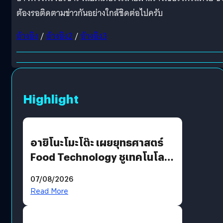
ต้องรอติดตามข่าวกันอย่างใกล้ชิดต่อไปครับ
อ้างอิง
/
อ้างอิง2
/
อ้างอิง3
Highlight
อายิโนะโมะโต๊ะ เผยยุทธศาสตร์
Food Technology ชูเทคโนโลยี
“AminoScience” เจาะอินไซต์ผู้
07/08/2026
บริโภคและ B2B
Read More