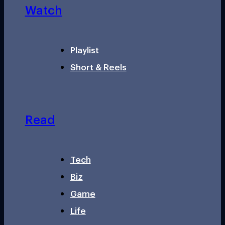
Watch
Playlist
Short & Reels
Read
Tech
Biz
Game
Life