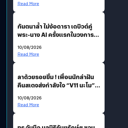
คุยกับแผนที่ได้แล้ว
Read More
กันตนาล้ำ ไม่ง้อดารา เดบิวต์คู่
พระ-นาง AI ครั้งแรกในวงการ
บันเทิงไทย !
10/08/2026
Read More
ลาด้วยรอยยิ้ม ! เพื่อนนักล่าฝัน
คืนสเตจส่งกำลังใจ “V11 นะโม”
ยุติฝันสัปดาห์ที่ 9 ท่ามกลางความ
10/08/2026
รักแน่นฮอลล์
Read More
ทรู จับมือ มูลนิธิถันยรักษ์ฯ ชวน