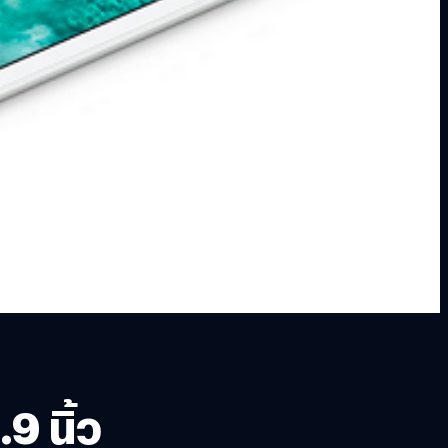
9 นิ้ว