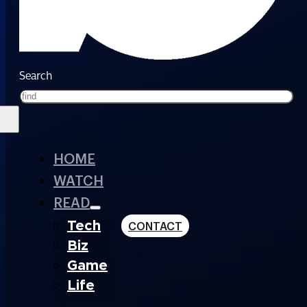
Search
HOME
WATCH
READ
Tech
CONTACT
Biz
Game
Life