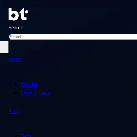
Search
Watch
Playlist
Short & Reels
Read
Tech