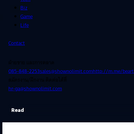
Biz
Game
Life
Contact
ฝ่ายขาย และการตลาด
085-848-2253
sales@shownolimit.com
http://m.me/beart
สมัครงาน/ฝึกงาน ติดต่อได้ที่
hr-ga@shownolimit.com
Read