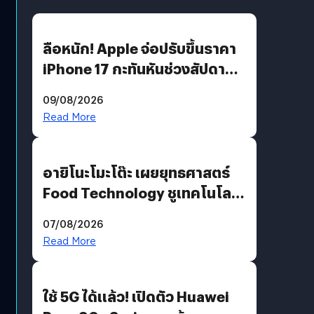
ลือหนัก! Apple จ่อปรับขึ้นราคา
iPhone 17 กะทันหันช่วงสัปดาห์ที่
10 สิงหาคมนี้
09/08/2026
Read More
อายิโนะโมะโต๊ะ เผยยุทธศาสตร์
Food Technology ชูเทคโนโลยี
“AminoScience” เจาะอินไซต์ผู้
07/08/2026
บริโภคและ B2B
Read More
ใช้ 5G ได้แล้ว! เปิดตัว Huawei