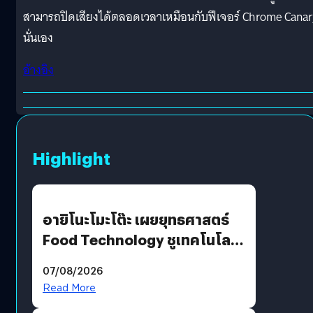
สามารถปิดเสียงได้ตลอดเวลาเหมือนกับฟีเจอร์ Chrome Cana
นั่นเอง
อ้างอิง
Highlight
อายิโนะโมะโต๊ะ เผยยุทธศาสตร์
Food Technology ชูเทคโนโลยี
“AminoScience” เจาะอินไซต์ผู้
07/08/2026
บริโภคและ B2B
Read More