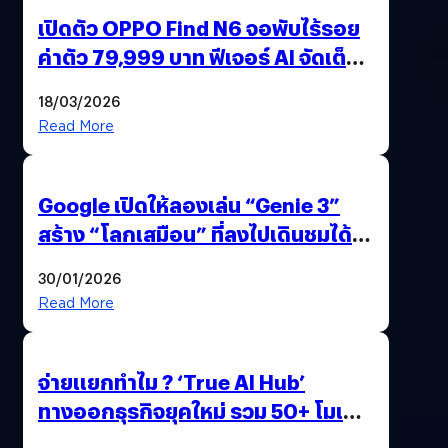
เปิดตัว OPPO Find N6 จอพับไร้รอย
ค่าตัว 79,999 บาท ฟีเจอร์ AI จัดเต็ม
แถมปากกา OPPO AI Pen ให้มาด้วย
18/03/2026
Read More
Google เปิดให้ลองเล่น “Genie 3”
สร้าง “โลกเสมือน” ที่ลงไปเดินชมได้
ด้วยปลายนิ้ว
30/01/2026
Read More
จ่ายแยกทำไม ? ‘True AI Hub’
ทางออกธุรกิจยุคใหม่ รวม 50+ โมเดล
AI ระดับโลกไว้ในที่เดียว