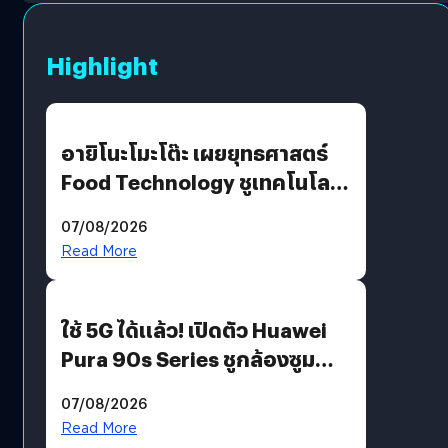
Highlight
อายิโนะโมะโต๊ะ เผยยุทธศาสตร์
Food Technology ชูเทคโนโลยี
“AminoScience” เจาะอินไซต์ผู้
07/08/2026
บริโภคและ B2B
Read More
ใช้ 5G ได้แล้ว! เปิดตัว Huawei
Pura 90s Series ชูกล้องซูม
200 MP ในรุ่นท็อป
07/08/2026
Read More