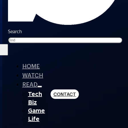
Search
HOME
WATCH
READ
Tech
CONTACT
Biz
Game
Life