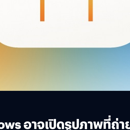
dows อาจเปิดรูปภาพที่ถ่าย