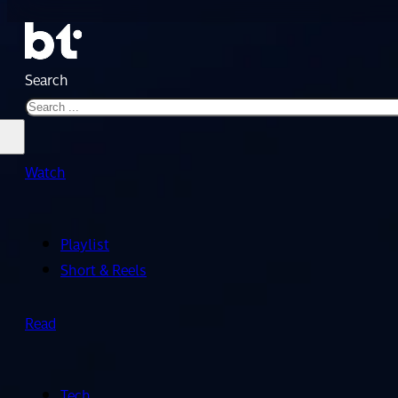
Search
Watch
Playlist
Short & Reels
Read
Tech