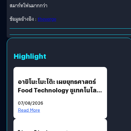
สมาร์ทโฟนมากกว่า
ข้อมูลอ้างอิง :
theverge
Highlight
อายิโนะโมะโต๊ะ เผยยุทธศาสตร์
Food Technology ชูเทคโนโลยี
“AminoScience” เจาะอินไซต์ผู้
07/08/2026
บริโภคและ B2B
Read More