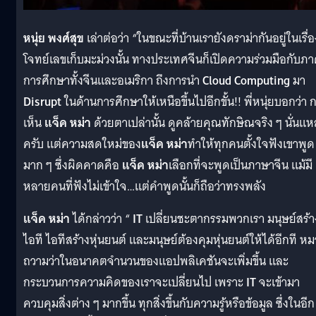
หนุ่ย พงศ์สุข
เล่าต่อว่า “ในขณะที่บ้านเรายังดราม่ากันอยู่ในเรื่อ
โจทย์เลขเก็บมะม่วงนั้น ทางประเทศจีนก็เปิดความร่วมมือกับภ
การศึกษาทั้งจีนและอเมริกา ถึงการนำ
Cloud Computing
มา
Disrupt
ในด้านการศึกษาให้เหนือขึ้นไปอีกขั้น!! พี่หนุ่ยบอกว่า 
เห็น
แจ็ค หม่า
ด้วยตาเปล่านั้น ดูคล้ายคุณทักษิณจริง ๆ นั่นแ
ครับ แต่ความสดใหม่ของ
แจ็ค หม่า
ทำให้ทุกคนตั้งใจฟังเขาพูด
มาก ๆ ซึ่งผิดคาดคือ
แจ็ค หม่า
เลือกที่จะพูดเป็นภาษาจีน แม้มี
หลายคนที่ฟังไม่เข้าใจ…แต่คำพูดนั้นก็ถือว่าทรงพลัง
แจ็ค หม่า
ได้กล่าวว่า “
IT
เปลี่ยนชะตากรรมพวกเรา มนุษย์สร้า
ไอที ไอทีสร้างหุ่นยนต์ และมนุษย์ต้องคุมหุ่นยนต์ให้ได้อีกที ห
ถวามว่าในอนาคตจำนวนของแอปพลิเคชันจะเพิ่มขึ้น และ
กระบวนการความคิดของเราจะเปลี่ยนไป เพราะ
IT
จะเข้ามา
ควบคุมสิ่งต่าง ๆ มากขึ้น ทุกสิ่งขึ้นกับความรู้หรือข้อมูล ซึ่งในอีก