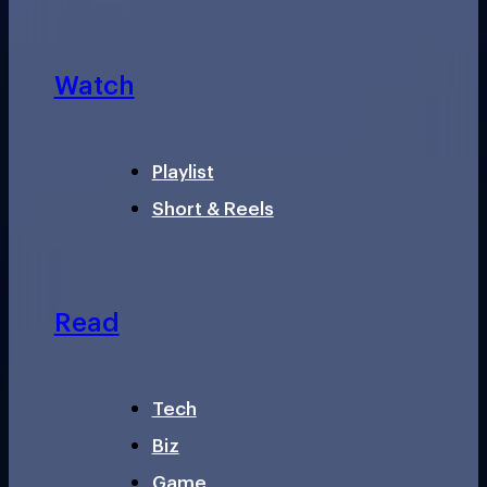
Watch
Playlist
Short & Reels
Read
Tech
Biz
Game