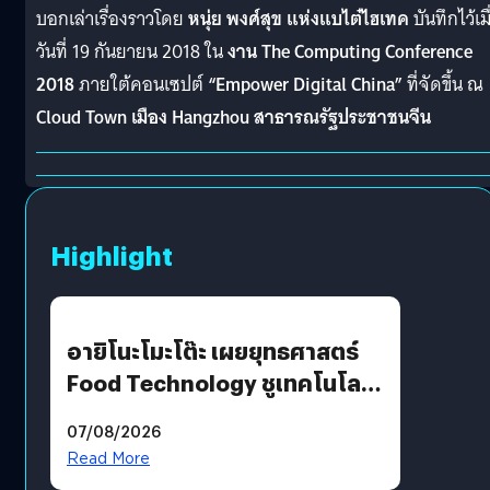
บอกเล่าเรื่องราวโดย
หนุ่ย พงศ์สุข แห่งแบไต๋ไฮเทค
บันทึกไว้เมื
วันที่ 19 กันยายน 2018 ใน
งาน
The Computing Conference
2018
ภายใต้
คอน
เซ
ป
ต์
“Empower Digital China”
ที่จัดขึ้น ณ
Cloud Town เมือง Hangzhou สาธารณรัฐประชาชนจีน
Highlight
อายิโนะโมะโต๊ะ เผยยุทธศาสตร์
Food Technology ชูเทคโนโลยี
“AminoScience” เจาะอินไซต์ผู้
07/08/2026
บริโภคและ B2B
Read More