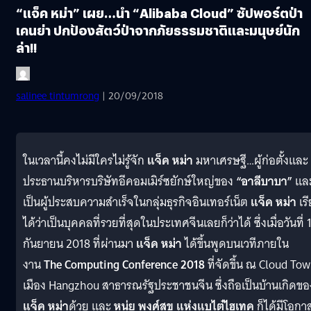
“แจ็ค หม่า” เผย…นำ “Alibaba Cloud” ซัปพอร์ตป่า
เคนย่า ปกป้องสัตว์ป่าจากภัยธรรมชาติและมนุษย์นัก
ล่า!!
salinee tintumrong
| 20/09/2018
ในเวลานี้คงไม่มีใครไม่รู้จัก
แจ็ค หม่า
มหาเศรษฐี…ผู้ก่อตั้งและ
ประธานบริหารบริษัทอีคอมเมิร์ซยักษ์ใหญ่ของ
“อาลีบาบา”
แล
เป็นผู้ประสบความสำเร็จในกลุ่มธุรกิจอินเทอร์เน็ต
แจ็ค หม่า
เร
ได้ว่าเป็นบุคคลที่รวยที่สุดในประเทศจีนเลยก็ว่าได้ ซึ่งเมื่อวันที่ 
กันยายน 2018 ที่ผ่านมา
แจ็ค หม่า
ได้ขึ้นพูดบนเวทีภายใน
งาน
The Computing Conference 2018
ที่จัดขึ้น ณ Cloud To
เมือง Hangzhou สาธารณรัฐประชาชนจีน ซึ่งถือเป็นบ้านเกิดขอ
แจ็ค หม่า
ด้วย และ
หนุ่ย พงศ์สุข แห่งแบไต๋ไฮเทค
ก็ได้มีโอกา