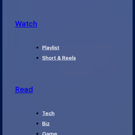
Watch
Playlist
Short & Reels
Read
Tech
Biz
Game