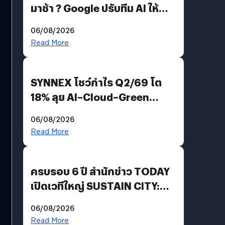
มาช้า ? Google ปรับทีม AI ให้
Demis Hassabis ลุยพัฒนา
06/08/2026
AGI
Read More
SYNNEX โชว์กำไร Q2/69 โต
18% ลุย AI–Cloud–Green
Energy สร้างฐาน Recurring
06/08/2026
Revenue เร่งเครื่อง New
Read More
Growth Engine พร้อมจ่าย
ปันผล 0.10 บาท/หุ้น
ครบรอบ 6 ปี สำนักข่าว TODAY
เปิดเวทีใหญ่ SUSTAIN CITY:
THE GREEN TRANSITION ถก
06/08/2026
แนวทางปรับตัวสู่เศรษฐกิจสี
Read More