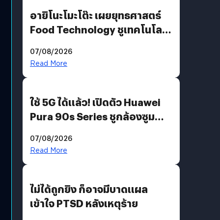
อายิโนะโมะโต๊ะ เผยยุทธศาสตร์
Food Technology ชูเทคโนโลยี
“AminoScience” เจาะอินไซต์ผู้
07/08/2026
บริโภคและ B2B
Read More
ใช้ 5G ได้แล้ว! เปิดตัว Huawei
Pura 90s Series ชูกล้องซูม
200 MP ในรุ่นท็อป
07/08/2026
Read More
ไม่ได้ถูกยิง ก็อาจมีบาดแผล
เข้าใจ PTSD หลังเหตุร้าย