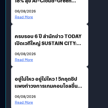
18% ลุย AI–Cloud–Green
Energy สร้างฐาน Recurring
06/08/2026
Revenue เร่งเครื่อง New
Read More
Growth Engine พร้อมจ่าย
ปันผล 0.10 บาท/หุ้น
ครบรอบ 6 ปี สำนักข่าว TODAY
เปิดเวทีใหญ่ SUSTAIN CITY:
THE GREEN TRANSITION ถก
06/08/2026
แนวทางปรับตัวสู่เศรษฐกิจสี
Read More
เขียวอย่างยั่งยืน
อยู่ไม่ไหว อยู่ไม่ไหว ! วิกฤตชิป
แพงทำวงการเกมคอนโซลขึ้น
ราคายับ แบบนี้เกมเมอร์อยู่ยังไง
06/08/2026
?
Read More