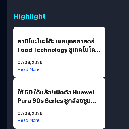
Highlight
อายิโนะโมะโต๊ะ เผยยุทธศาสตร์
Food Technology ชูเทคโนโลยี
“AminoScience” เจาะอินไซต์ผู้
07/08/2026
บริโภคและ B2B
Read More
ใช้ 5G ได้แล้ว! เปิดตัว Huawei
Pura 90s Series ชูกล้องซูม
200 MP ในรุ่นท็อป
07/08/2026
Read More