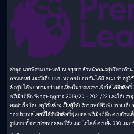
ล่าสุด นายพีรธน เกษมศรี ณ อยุธยา หัวหน้าคณะผู้บริหารด้าน
คอนเทนต์ และมีเดีย บมจ. ทรู คอร์ปอเรชั่น ได้เปิดเผยว่า ทรูวิชั
ส์ กรุ๊ป ได้พยายามอย่างต่อเนื่องในการเจรจาเพื่อให้ได้ลิขสิทธิ์
พรีเมียร์ ลีก อังกฤษ ฤดูกาล 2019/20 – 2021/22 และได้บรรลุ
ผลสำเร็จ โดย ทรูวิชั่นส์ จะเป็นผู้ให้บริการเพย์ทีวีเพียงรายเดียว
ของประเทศไทยที่ได้รับลิขสิทธิ์ฟุตบอล พรีเมียร์ ลีก ครบถ้วนเต
รูปแบบ ทั้งการถ่ายทอดสด รีรัน และ ไฮไลท์ ครบทั้ง 380 แมตช