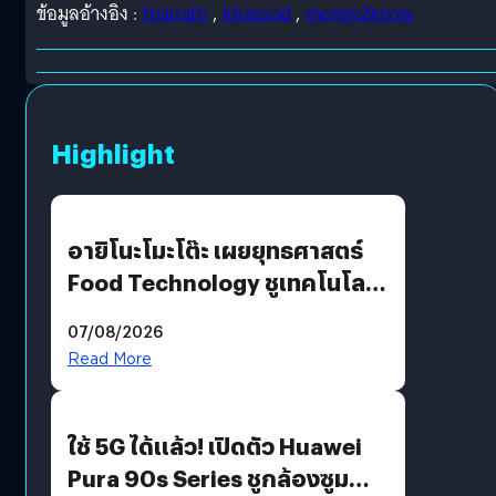
ข้อมูลอ้างอิง :
thairath
,
khaosod
,
money2know
Highlight
อายิโนะโมะโต๊ะ เผยยุทธศาสตร์
Food Technology ชูเทคโนโลยี
“AminoScience” เจาะอินไซต์ผู้
07/08/2026
บริโภคและ B2B
Read More
ใช้ 5G ได้แล้ว! เปิดตัว Huawei
Pura 90s Series ชูกล้องซูม