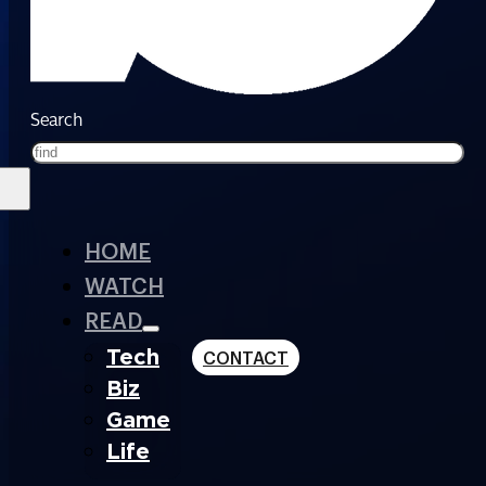
Search
HOME
WATCH
READ
Tech
CONTACT
Biz
Game
Life