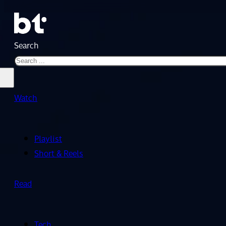
Search
Watch
Playlist
Short & Reels
Read
Tech