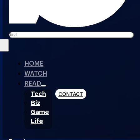
Search
HOME
WATCH
READ
Tech
CONTACT
Biz
Game
Life