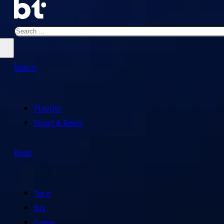
Search
Watch
Playlist
Short & Reels
Read
Tech
Biz
Game