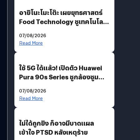
อายิโนะโมะโต๊ะ เผยยุทธศาสตร์
Food Technology ชูเทคโนโลยี
“AminoScience” เจาะอินไซต์ผู้
07/08/2026
บริโภคและ B2B
Read More
ใช้ 5G ได้แล้ว! เปิดตัว Huawei
Pura 90s Series ชูกล้องซูม
200 MP ในรุ่นท็อป
07/08/2026
Read More
ไม่ได้ถูกยิง ก็อาจมีบาดแผล
เข้าใจ PTSD หลังเหตุร้าย