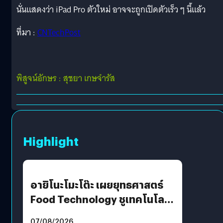
นั่นแสดงว่า iPad Pro ตัวใหม่ อาจจะถูกเปิดตัวเร็ว ๆ นี้แล้ว
ที่มา :
CNTechPost
พิสูจน์อักษร : สุชยา เกษจำรัส
Highlight
อายิโนะโมะโต๊ะ เผยยุทธศาสตร์
Food Technology ชูเทคโนโลยี
“AminoScience” เจาะอินไซต์ผู้
07/08/2026