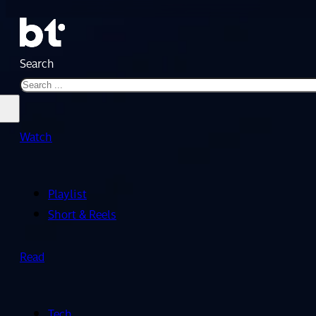
Search
Watch
Playlist
Short & Reels
Read
Tech