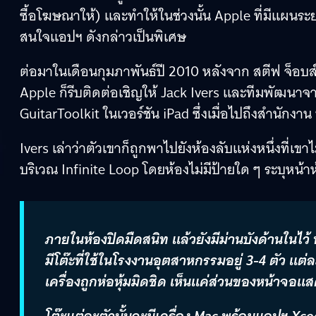
ซื้อโฆษณาให้) และทำให้ในช่วงนั้น Apple ที่มีแผน
สนใจแอปฯ ดังกล่าวเป็นพิเศษ
ต่อมาในเดือนกุมภาพันธ์ปี 2010 หลังจาก สตีฟ จ็อบส์ เ
Apple ก็รีบติดต่อเชิญให้ Jack Ivers และทีมพัฒนาจ
GuitarToolkit ในเวอร์ชัน iPad ซึ่งเมื่อไปถึงสำนักงา
Ivers เล่าว่าตัวเขาก็ถูกพาไปยังห้องลับแห่งหนึ่งที่เข
บริเวณ Infinite Loop โดยห้องไม่มีป้ายใด ๆ ระบุหน
ภายในห้องปิดมืดสนิท แล้วยังมีม่านบังด้านในไว้
มีโต๊ะที่ใช้ในโรงงานอุตสาหกรรมอยู่ 3-4 ตัว แต่ล
เครื่องถูกห่อหุ้มมิดชิด เห็นแค่ส่วนของหน้าจอแ
โต๊ะแต่ละตัวนั้นจะมีเครื่อง Mac พร้อมแอปฯ Xco