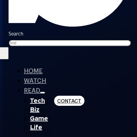
Search
HOME
WATCH
READ
Tech
CONTACT
Biz
Game
Life