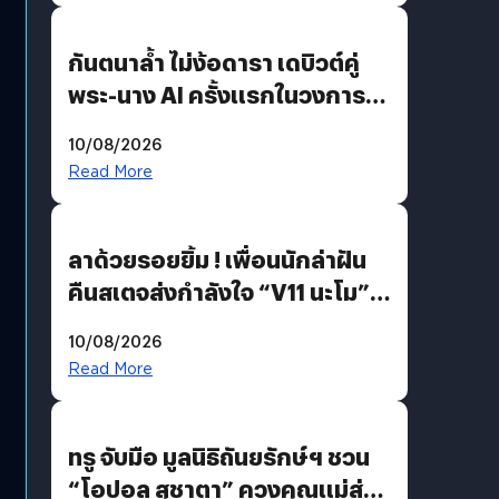
กันตนาล้ำ ไม่ง้อดารา เดบิวต์คู่
พระ-นาง AI ครั้งแรกในวงการ
บันเทิงไทย !
10/08/2026
Read More
ลาด้วยรอยยิ้ม ! เพื่อนนักล่าฝัน
คืนสเตจส่งกำลังใจ “V11 นะโม”
ยุติฝันสัปดาห์ที่ 9 ท่ามกลางความ
10/08/2026
รักแน่นฮอลล์
Read More
ทรู จับมือ มูลนิธิถันยรักษ์ฯ ชวน
“โอปอล สุชาตา” ควงคุณแม่ส่ง