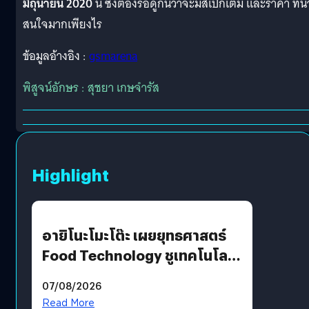
มิถุนายน 2020
นี้ ซึ่งต้องรอดูกันว่าจะมีสเปกเต็ม และราคา ที่น่
สนใจมากเพียงไร
ข้อมูลอ้างอิง :
gsmarena
พิสูจน์อักษร : สุชยา เกษจำรัส
Highlight
อายิโนะโมะโต๊ะ เผยยุทธศาสตร์
Food Technology ชูเทคโนโลยี
“AminoScience” เจาะอินไซต์ผู้
07/08/2026
บริโภคและ B2B
Read More