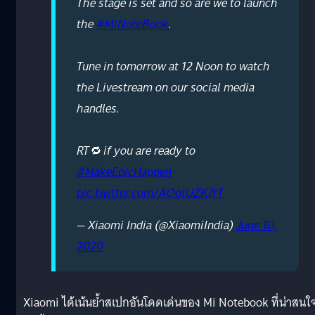
The stage is set and so are we to launch
the
#MiNoteBook
.
Tune in tomorrow at 12 Noon to watch
the Livestream on our social media
handles.
RT🔁 if you are ready to
#MakeEpicHappen
pic.twitter.com/AOotUZK7rT
— Xiaomi India (@XiaomiIndia)
June 10,
2020
Xiaomi ได้เน้นย้ำสเปกอันโดดเด่นของ Mi Notebook ที่น่าสนใ