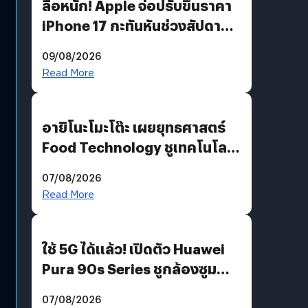
ลือหนัก! Apple จ่อปรับขึ้นราคา
iPhone 17 กะทันหันช่วงสัปดาห์ที่
10 สิงหาคมนี้
09/08/2026
Read More
อายิโนะโมะโต๊ะ เผยยุทธศาสตร์
Food Technology ชูเทคโนโลยี
“AminoScience” เจาะอินไซต์ผู้
07/08/2026
บริโภคและ B2B
Read More
ใช้ 5G ได้แล้ว! เปิดตัว Huawei
Pura 90s Series ชูกล้องซูม
200 MP ในรุ่นท็อป
07/08/2026