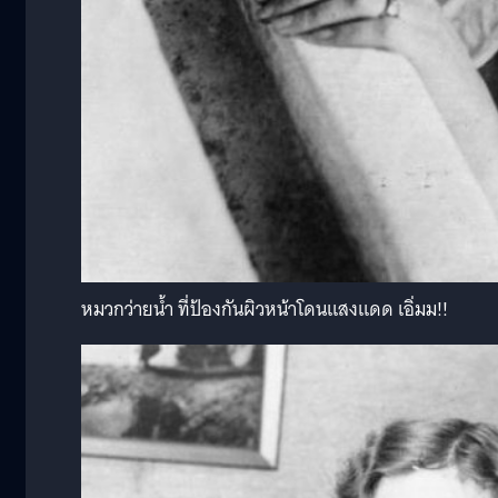
หมวกว่ายน้ำ ที่ป้องกันผิวหน้าโดนแสงแดด เอิ่มม!!