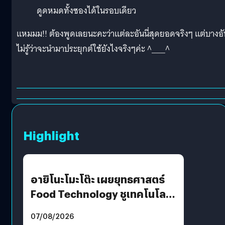
ดูดหมดทั้งซองได้ในรอบเดียว
แหมมม!! ต้องพูดเลยนะคะว่าแต่ละอันนี่สุดยอดจริงๆ แต่บางอั
ไม่รู้ว่าจะนำมาประยุกต์ใช้ยังไงจริงๆค่ะ ^___^
Highlight
อายิโนะโมะโต๊ะ เผยยุทธศาสตร์
Food Technology ชูเทคโนโลยี
“AminoScience” เจาะอินไซต์ผู้
07/08/2026
บริโภคและ B2B