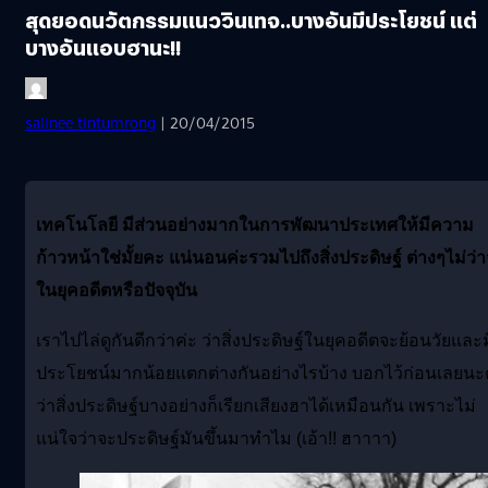
สุดยอดนวัตกรรมแนววินเทจ..บางอันมีประโยชน์ แต่
บางอันแอบฮานะ!!
salinee tintumrong
| 20/04/2015
เทคโนโลยี มีส่วนอย่างมากในการพัฒนาประเทศให้มีความ
ก้าวหน้าใช่มั้ยคะ แน่นอนค่ะรวมไปถึงสิ่งประดิษฐ์ ต่างๆไม่ว่
ในยุคอดีตหรือปัจจุบัน
เราไปไล่ดูกันดีกว่าค่ะ ว่าสิ่งประดิษฐ์ในยุคอดีตจะย้อนวัยและม
ประโยชน์มากน้อยแตกต่างกันอย่างไรบ้าง บอกไว้ก่อนเลยน
ว่าสิ่งประดิษฐ์บางอย่างก็เรียกเสียงฮาได้เหมือนกัน เพราะไม่
แน่ใจว่าจะประดิษฐ์มันขึ้นมาทำไม
(
เอ้า
!!
ฮาาาา
)