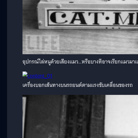
อุปกรณ์ไล่หนูด้วยเสียงแมว…หรือบางทีอาจเรียกแมวมา
เครื่องบอกเส้นทางบนรถยนต์ตามแรงขับเคลื่อนของรถ