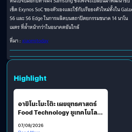
หันไปจับมือกับทางฝั่ง Samsung ซึ่งเพิ่งจะเปลี่ยนมาพัฒนาชิป
เซ็ต Exynos SoC ของตัวเองและใช้กับเรือธงตัวใหม่ทั้งใน Gala
S6 และ S6 Edge ในการผลิตบนสถาปัตยกรรมขนาด 14 นาโน
เมตร ที่ล้ำหน้ากว่าในอนาคตอันใกล้
ที่มา :
xiaomitoday
Highlight
อายิโนะโมะโต๊ะ เผยยุทธศาสตร์
Food Technology ชูเทคโนโลยี
“AminoScience” เจาะอินไซต์ผู้
07/08/2026
บริโภคและ B2B