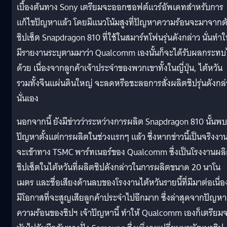
เบื้องต้นทาง Sony เตรียมจะออกซอฟต์แวร์อัพเดทสำหรับการ
แก้ไขปัญหาแล้ว โดยมีแนวโน้มสูงที่ปัญหาความร้อนจะมาจากต
ชิปเซ็ต Snapdragon 810 ที่ใช้ในสมาร์ทโฟนรุ่นดังกล่าว นั่นทำใ
มีรายงานระบุตามมาว่า Qualcomm เองนั้นก็จะได้รับผลกระทบ
ด้วย เนื่องจากลูกค้าเจ้าประจำของพวกเขาทั้งในญี่ปุ่น, ไต้หวัน
รวมทั้งจีนแผ่นดินใหญ่ จะลดหรือชะลอการสั่งผลิตชิปรุ่นดังกล่
นั่นเอง
นอกจากนี้ ยังมีข่าวว่าระหว่างการผลิต Snapdragon 810 นั้นพบ
ปัญหาตั้งแต่การผลิตในช่วงแรกๆ แล้ว ซึ่งหากข่าวนี้เป็นจริงงา
จะเข้าทาง TSMC พาร์ทเนอร์ของ Qualcomm ซึ่งเป็นโรงงานผล
ชิปเซ็ตในไต้หวันที่ผลิตชิปดังกล่าวในการผลิตขนาด 20 นาโน
เมตร และชื่อเสียงด้านลบของโรงงานไต้หวันรายนี้ที่มีมาต่อเนื่อ
มีโอกาสที่จะสูญเสียลูกค้าประจำไปอีกมาก ซึ่งล่าสุดจากปัญหา
ความร้อนของชิปฯ เจ้าปัญหานี้ ทำให้ Qualcomm เองก็เตรียม