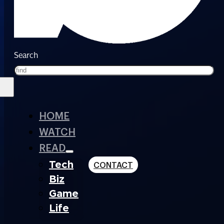
Search
HOME
WATCH
READ
Tech
CONTACT
Biz
Game
Life