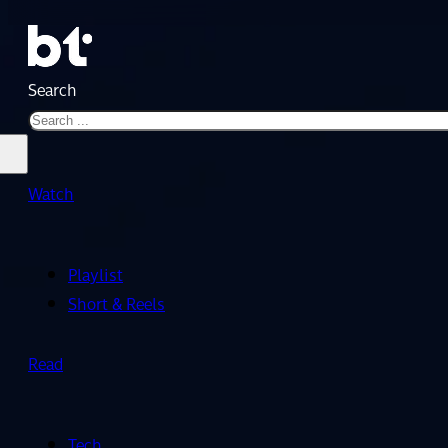
Search
Watch
Playlist
Short & Reels
Read
Tech