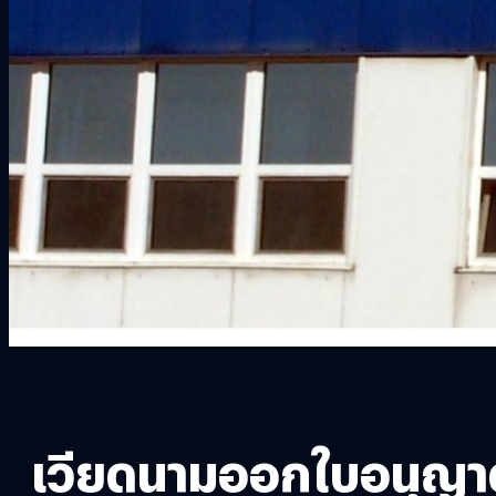
เวียดนามออกใบอนุญา