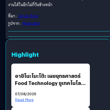
งานได้ในอีกไม่กี่วันข้างหน้า
ที่มา :
Gmail Blog
รูปจาก :
Mashable
Highlight
อายิโนะโมะโต๊ะ เผยยุทธศาสตร์
Food Technology ชูเทคโนโลยี
“AminoScience” เจาะอินไซต์ผู้
07/08/2026
บริโภคและ B2B
Read More