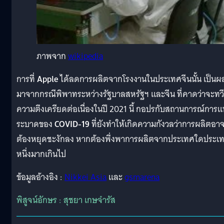
ภาพจาก
wikipedia
การที่
Apple
ได้ลดการผลิตจากโรงงานในประเทศจีนนั้น เป็นผ
มาจากกรณีพิพาทระหว่างรัฐบาลสหรัฐฯ และจีน ที่คาดว่าจะทวี
ความตึงเครียดต่อเนื่องในปี 2021 นี้ กอปรกับสถานการณ์การแ
ระบาดของ
COVID-19
ที่ยังทำให้เกิดความกังวลว่าการผลิตอา
ต้องหยุดชะงักลง หากต้องพึ่งพาการผลิตจากประเทศใดประเ
หนึ่งมากเกินไป
ข้อมูลอ้างอิง :
Nikkei Asia
และ
gsmarena
พิสูจน์อักษร : สุชยา เกษจำรัส