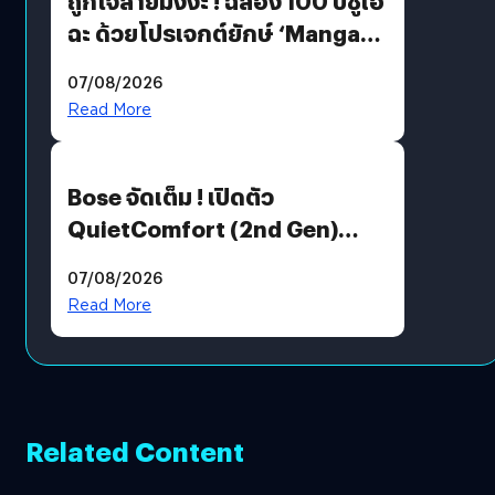
ถูกใจสายมังงะ ! ฉลอง 100 ปีชูเอ
ฉะ ด้วยโปรเจกต์ยักษ์ ‘Manga
Million’ เปิดให้อ่านฟรี 1 ล้านหน้า
07/08/2026
มีภาษาไทยด้วย
Read More
Bose จัดเต็ม ! เปิดตัว
QuietComfort (2nd Gen)
ฟีเจอร์ใหม่เพียบ แต่ราคาเดิม
07/08/2026
Read More
Related Content