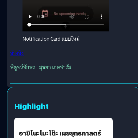
Notification Card แบบใหม่
อ้างอิง
พิสูจน์อักษร : สุชยา เกษจำรัส
Highlight
อายิโนะโมะโต๊ะ เผยยุทธศาสตร์