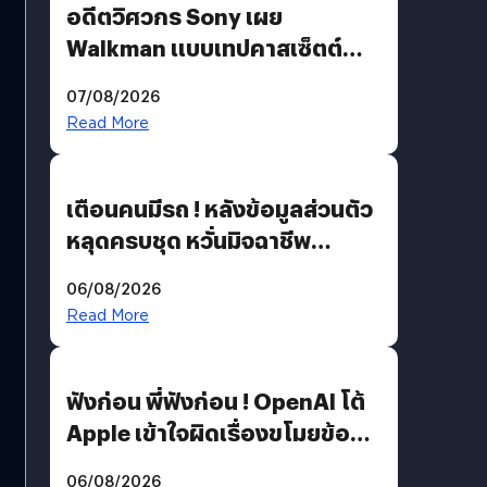
อดีตวิศวกร Sony เผย
Walkman แบบเทปคาสเซ็ตต์
ไม่มีทางกลับมาผลิตได้อีกแล้ว
07/08/2026
Read More
เตือนคนมีรถ ! หลังข้อมูลส่วนตัว
หลุดครบชุด หวั่นมิจฉาชีพ
สวมรอย ล่าสุดพบแล้วเกิดจาก
06/08/2026
รหัสผ่านหลุด ไม่ใช่แฮกเกอร์
Read More
ฟังก่อน พี่ฟังก่อน ! OpenAI โต้
Apple เข้าใจผิดเรื่องขโมยข้อมูล
อีกฝั่งไม่ตอบโต้ แต่ฟ้องต่อ
06/08/2026