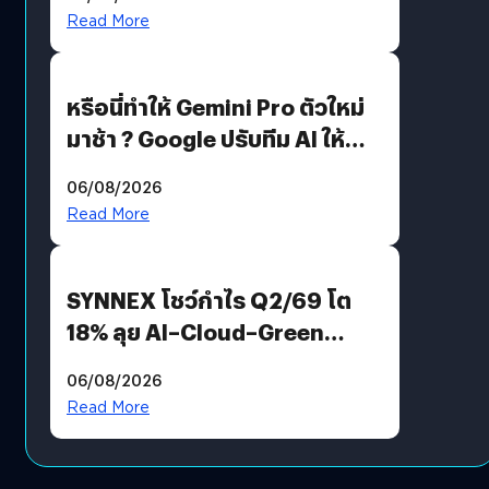
Read More
หรือนี่ทำให้ Gemini Pro ตัวใหม่
มาช้า ? Google ปรับทีม AI ให้
Demis Hassabis ลุยพัฒนา
06/08/2026
AGI
Read More
SYNNEX โชว์กำไร Q2/69 โต
18% ลุย AI–Cloud–Green
Energy สร้างฐาน Recurring
06/08/2026
Revenue เร่งเครื่อง New
Read More
Growth Engine พร้อมจ่าย
ปันผล 0.10 บาท/หุ้น