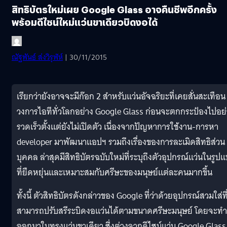
สิทธิบัตรใหม่เผย Google Glass อาจคืนชีพอีกครั้ง
พร้อมดีไซน์ใหม่แว่นขาเดียวบิดงอได้
ณัฐพันธ์ ส่งวิรุฬห์
| 30/11/2015
เรียกว่ายังอาจจะมีก๊อก 2 สำหรับแว่นอัจฉริยะที่เคยสั่นสะเทือน
วงการไอทีทั่วโลกอย่าง Google Glass ก่อนจะตกกระป๋องไปอย่
รวดเร็วตั้งแต่ยังไม่เปิดตัว เนื่องจากปัญหาการใช้งาน-การหา
developer มาพัฒนาแอปฯ รวมถึงเรื่องของการละเมิดสิทธิส่วน
บุคคล ล่าสุดมีสิทธิบัตรฉบับใหม่ที่ระบุถึงตัวอุปกรณ์แว่นในรูป
ที่ยืดหยุ่นและเหมาะสมกับศรีษะของมนุษย์แต่ละคนมากขึ้น
ทั้งนี้ ตัวสิทธิบัตรดังกล่าวของ Google ที่ว่าด้วยอุปกรณ์สวมใส่ที
สามารถปรับสรีระบิดงอแว่นได้ตามขนาดศรีษะมนุษย์ โดยจะทำ
ออกมาในทรงแว่นขาเดียว ซึ่งต่างจากดีไซน์แว่น Google Glass