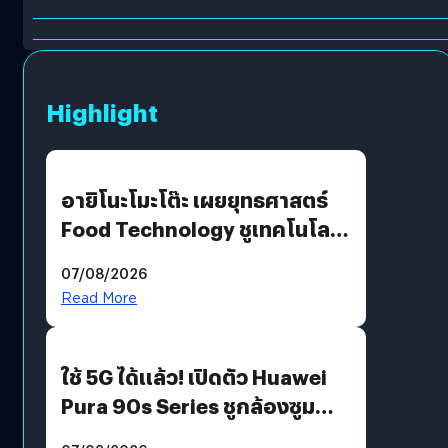
Highlight
อายิโนะโมะโต๊ะ เผยยุทธศาสตร์
Food Technology ชูเทคโนโลยี
“AminoScience” เจาะอินไซต์ผู้
07/08/2026
บริโภคและ B2B
Read More
ใช้ 5G ได้แล้ว! เปิดตัว Huawei
Pura 90s Series ชูกล้องซูม
200 MP ในรุ่นท็อป