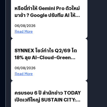
หรือนี่ทำให้ Gemini Pro ตัวใหม่
มาช้า ? Google ปรับทีม AI ให้
Demis Hassabis ลุยพัฒนา
06/08/2026
AGI
Read More
SYNNEX โชว์กำไร Q2/69 โต
18% ลุย AI–Cloud–Green
Energy สร้างฐาน Recurring
06/08/2026
Revenue เร่งเครื่อง New
Read More
Growth Engine พร้อมจ่าย
ปันผล 0.10 บาท/หุ้น
ครบรอบ 6 ปี สำนักข่าว TODAY
เปิดเวทีใหญ่ SUSTAIN CITY:
THE GREEN TRANSITION ถก