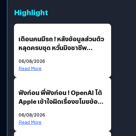
Highlight
เตือนคนมีรถ ! หลังข้อมูลส่วนตัว
หลุดครบชุด หวั่นมิจชาชีพ
สวมรอย ล่าสุดพบแล้วเกิดจาก
06/08/2026
รหัสผ่านหลุด ไม่ใช่แฮ็กเกอร์
Read More
ฟังก่อน พี่ฟังก่อน ! OpenAI โต้
Apple เข้าใจผิดเรื่องขโมยข้อมูล
อีกฝั่งไม่ตอบโต้ แต่ฟ้องต่อ
06/08/2026
Read More