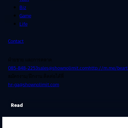
Biz
Game
Life
Contact
ฝ่ายขาย และการตลาด
085-848-2253
sales@shownolimit.com
http://m.me/beart
สมัครงาน/ฝึกงาน ติดต่อได้ที่
hr-ga@shownolimit.com
Read