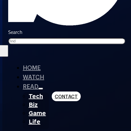
Search
HOME
WATCH
READ
Tech
CONTACT
Biz
Game
Life