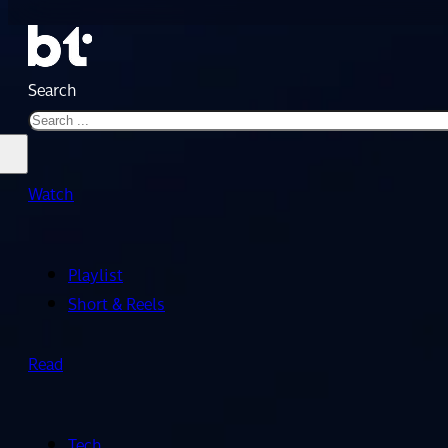
Search
Watch
Playlist
Short & Reels
Read
Tech