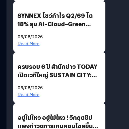
SYNNEX โชว์กำไร Q2/69 โต
18% ลุย AI–Cloud–Green
Energy สร้างฐาน Recurring
06/08/2026
Revenue เร่งเครื่อง New
Read More
Growth Engine พร้อมจ่าย
ปันผล 0.10 บาท/หุ้น
ครบรอบ 6 ปี สำนักข่าว TODAY
เปิดเวทีใหญ่ SUSTAIN CITY:
THE GREEN TRANSITION ถก
06/08/2026
แนวทางปรับตัวสู่เศรษฐกิจสี
Read More
เขียวอย่างยั่งยืน
อยู่ไม่ไหว อยู่ไม่ไหว ! วิกฤตชิป
แพงทำวงการเกมคอนโซลขึ้น