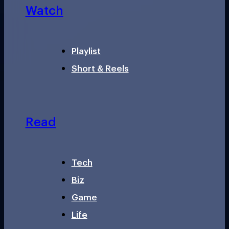
Watch
Playlist
Short & Reels
Read
Tech
Biz
Game
Life