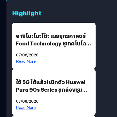
Highlight
อายิโนะโมะโต๊ะ เผยยุทธศาสตร์
Food Technology ชูเทคโนโลยี
“AminoScience” เจาะอินไซต์ผู้
07/08/2026
บริโภคและ B2B
Read More
ใช้ 5G ได้แล้ว! เปิดตัว Huawei
Pura 90s Series ชูกล้องซูม
200 MP ในรุ่นท็อป
07/08/2026
Read More