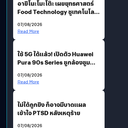
อายิโนะโมะโต๊ะ เผยยุทธศาสตร์
Food Technology ชูเทคโนโลยี
“AminoScience” เจาะอินไซต์ผู้
07/08/2026
บริโภคและ B2B
Read More
ใช้ 5G ได้แล้ว! เปิดตัว Huawei
Pura 90s Series ชูกล้องซูม
200 MP ในรุ่นท็อป
07/08/2026
Read More
ไม่ได้ถูกยิง ก็อาจมีบาดแผล
เข้าใจ PTSD หลังเหตุร้าย
07/08/2026