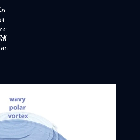
ๆ
ึก
ลง
จาก
ให้
โลก