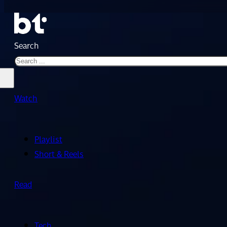
Search
Watch
Playlist
Short & Reels
Read
Tech