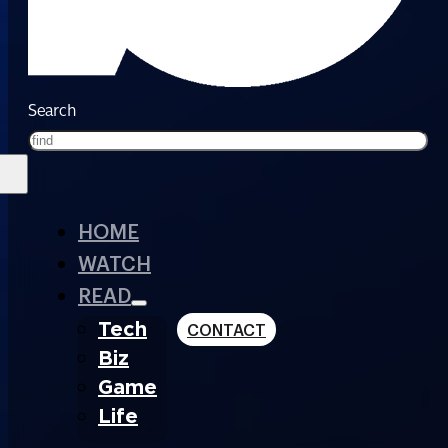
Search
HOME
WATCH
READ
Tech
CONTACT
Biz
Game
Life