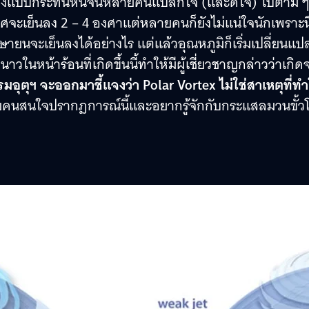
ย็นลงแบบกระทันหันจนหลายคนแปลกใจ (และดีใจ) ไปตาม 
ศจะเย็นลง 2 – 4 องศาแต่หลายคนก็ยังไม่แน่ใจนักเพราะน
ายนจะเย็นลงได้อย่างไร แต่แล้วอุณหภูมิก็เริ่มเปลี่ยนแป
นหน้าร้อนที่เกิดขึ้นนี้ทำให้มีผู้เชี่ยวชาญกล่าวว่าเกิด
มอุตุฯ จะออกมาชี้แจงว่า Polar Vortex ไม่ใช่สาเหตุที่ทำ
ลายคนสนใจปรากฏการณ์นี้และอยากรู้จักกับกระแสลมวนขั้ว