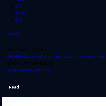
Biz
Game
Life
Contact
ฝ่ายขาย และการตลาด
085-848-2253
sales@shownolimit.com
http://m.me/beart
สมัครงาน/ฝึกงาน ติดต่อได้ที่
hr-ga@shownolimit.com
Read