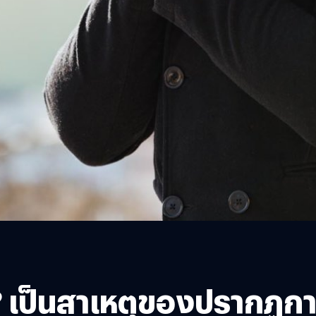
ร? เป็นสาเหตุของปรากฏก