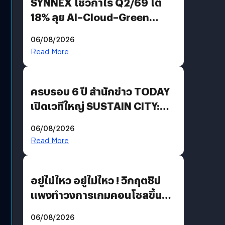
SYNNEX โชว์กำไร Q2/69 โต
18% ลุย AI–Cloud–Green
Energy สร้างฐาน Recurring
06/08/2026
Revenue เร่งเครื่อง New
Read More
Growth Engine พร้อมจ่าย
ปันผล 0.10 บาท/หุ้น
ครบรอบ 6 ปี สำนักข่าว TODAY
เปิดเวทีใหญ่ SUSTAIN CITY:
THE GREEN TRANSITION ถก
06/08/2026
แนวทางปรับตัวสู่เศรษฐกิจสี
Read More
เขียวอย่างยั่งยืน
อยู่ไม่ไหว อยู่ไม่ไหว ! วิกฤตชิป
แพงทำวงการเกมคอนโซลขึ้น
ราคายับ แบบนี้เกมเมอร์อยู่ยังไง
06/08/2026
?