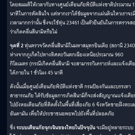
โดยสมมติให้เวลากับทางศูนย์เตือนภัยพิบัติแห่งชาติประมาณ 1
นาทีในการตัดสินใจ แต่หากเราได้ข้อมูลจากแผ่นดินไหวเราจะม
เวลามากกว่านั้น ซึ่งจะใช้ทุ่น 23461 เป็นตัวยืนยันในการตรวจส
ว่าเกิดคลื่นสึนามิหรือไม่
จุดที่ 2
ทุ่นตรวจวัดคลื่นสึนามิในมหาสมุทรอินเดีย (สถานี 2340
ห่างจากภูเก็ตไปทางทิศตะวันตกเฉียงเหนือประมาณ 960
กิโลเมตร (กรณีเกิดคลื่นสึนามิ จะสามารถวิเคราะห์และแจ้งเตื
ได้ภายใน 1 ชั่วโมง 45 นาที
ดังนั้นเมื่อศูนย์เตือนภัยพิบัติแห่งชาติ กรมป้องกันและบรรเทา
สาธารณภัย ได้รับข้อมูลการเกิดสึนามิก็จะส่งสัญญาณแจ้งเตือ
ไปยังหอเตือนภัยที่ติดตั้งในพื้นที่เสี่ยงภัย 6 จังหวัดชายฝั่งทะเล
อันดามัน เพื่อให้ประชาชนอพยพไปยังพื้นที่ปลอดภัย
ซึ่ง
ระบบเตือนภัยฉุกเฉินของไทยในปัจจุบัน
จะมีอยู่หลายระบบ