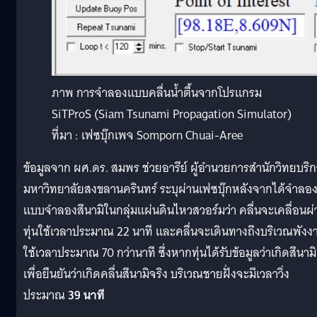
ภาพ การจำลองแบบคลื่นน้ำตื้นจากโปรแกรม
SiTProS (Siam Tsunami Propagation Simulator)
ที่มา : เฟซบุ๊กเพจ Somporn Chuai-Aree
ข้อมูลจาก ผศ.ดร. สมพร ช่วยอารีย์ ผู้อำนวยการสำนักวิทยบริ
มหาวิทยาลัยสงขลานครินทร์ ระบุผ่านเฟซบุ๊กหลังจากได้จำลอ
แบบจำลองสึนามิในกลุ่มแผ่นดินไหวสวอร์มว่า คลื่นจะเคลื่อนผ่
ทุ่นใช้เวลาประมาณ 22 นาที และคลื่นจะเดินทางถึงบริเวณพังง
ใช้เวลาประมาณ 70 กว่านาที ซึ่งหากทุ่นได้รับข้อมูลว่าเกิดสึนามิ
เพื่อยืนยันว่าเกิดคลื่นสึนามิจริง บริเวณชายฝั่งจะมีเวลาวิ่ง
ประมาณ
39 นาที