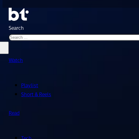
Search
Watch
Playlist
Short & Reels
Read
Tech