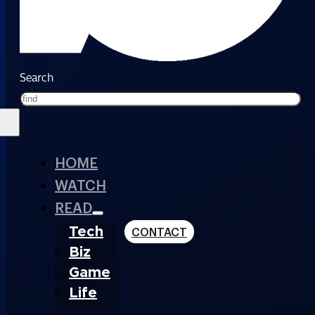
Search
HOME
WATCH
READ
Tech
CONTACT
Biz
Game
Life