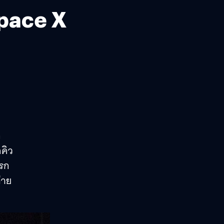
Space X
ก
ดคิว
แรก
่าย