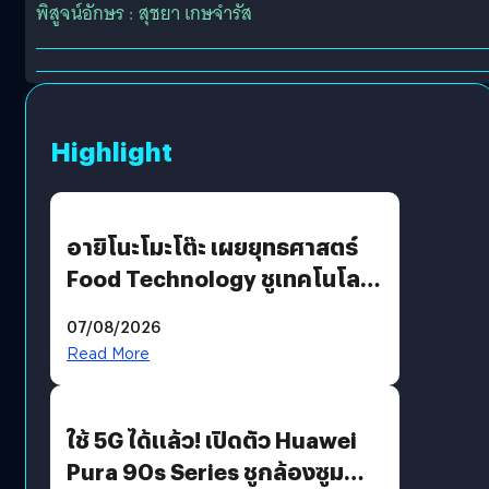
พิสูจน์อักษร : สุชยา เกษจำรัส
Highlight
อายิโนะโมะโต๊ะ เผยยุทธศาสตร์
Food Technology ชูเทคโนโลยี
“AminoScience” เจาะอินไซต์ผู้
07/08/2026
บริโภคและ B2B
Read More
ใช้ 5G ได้แล้ว! เปิดตัว Huawei
Pura 90s Series ชูกล้องซูม