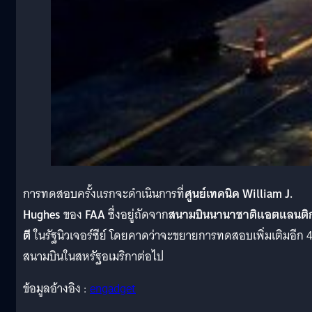
การทดสอบครั้งแรกจะดำเนินการที่
ศูนย์เทคนิค William J.
Hughes
ของ
FAA
ซึ่งอยู่ถัดจาก
สนามบินนานาชาติแอตแลนติก
ตี
ในรัฐนิวเจอร์ซีย์ โดยคาดว่าจะขยายการทดสอบเพิ่มเติมอีก 
สนามบินในสหรัฐอเมริกาต่อไป
ข้อมูลอ้างอิง :
engadget