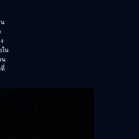
ิน
ง
าง
ยใน
่วน
ี่