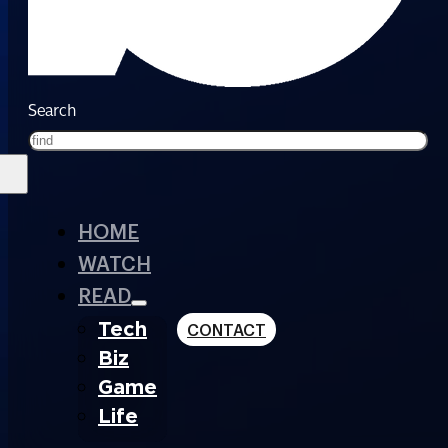
Search
HOME
WATCH
READ
Tech
CONTACT
Biz
Game
Life