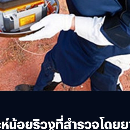
ห์น้อยริวงูที่สำรวจโดย