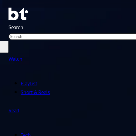
Search
Watch
Playlist
Short & Reels
Read
Tech