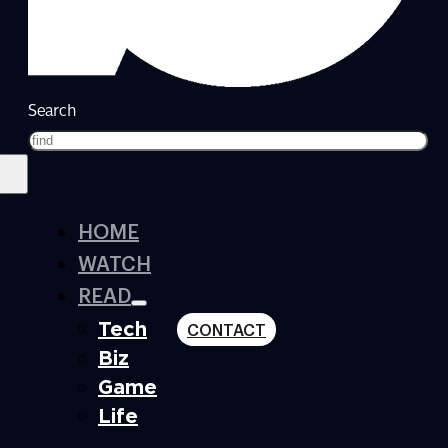
Search
HOME
WATCH
READ
Tech
CONTACT
Biz
Game
Life